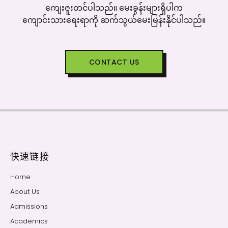
‌ကျေးဇူးတင်ပါသည်။ ‌မေးခွန်းများရှိပါက
‌ကျောင်းသား‌ရေးရာကို ဆက်သွယ်‌မေးမြန်းနိုင်ပါသည်။
CONTACT US
快速链接
Home
About Us
Admissions
Academics