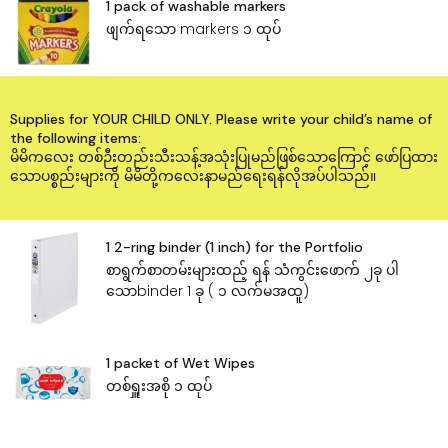
1 pack of washable markers
ဖျက်ရသော markers ၁ ထုပ်
Supplies for YOUR CHILD ONLY. Please write your child’s name of
the following items:
မိမိကလေး တစ်ဉီးတည်းသီးသန့်အသုံးပြုမည်ဖြစ်သော‌ကြောင့် ဖော်ပြထား
သောပစ္စည်းများကို မိမိတို့ကလေးနာမည်‌ရေးရန်လိုအပ်ပါသည်။
1 2-ring binder (1 inch) for the Portfolio
စာရွက်စာတမ်းများထည့် ရန် သံကွင်း‌ဖောက် ၂ခု ပါ
သောbinder 1 ခု ( ၁ လက်မအထူ)
1 packet of Wet Wipes
တစ်ရှူးအစို ၁ ထုပ်