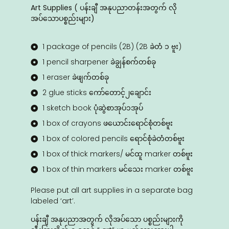
Art Supplies ( ပန်းချီ အနုပညာတန်းအတွက် လို
အ‌ပ်‌သောပစ္စည်းများ)
1 package of pencils (2B) (2B ခဲတံ ၁ ဗူး)
1 pencil sharpener ခဲချွန်စက်တစ်ခု
1 eraser ခဲဖျက်တစ်ခု
2 glue sticks ကော်တောင့်၂ချောင်း
1 sketch book ပုံဆွဲစာအုပ်၁အုပ်
1 box of crayons ဖယောင်းရောင်စုံတစ်ဗူး
1 box of colored pencils ရောင်စုံခဲတံတစ်ဗူး
1 box of thick markers/ မင်ထူ marker တစ်ဗူး
1 box of thin markers မင်သေး marker တစ်ဗူး
Please put all art supplies in a separate bag
labeled ‘art’.
ပန်းချီ အနုပညာအတွက် လိုအ‌ပ်‌သော ပစ္စည်းများကို