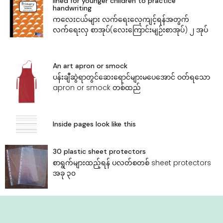
lined for younger children to practice
handwriting
က‌လေးငယ်များ လက်‌ရေး‌လေ့ကျင့်ရန်အတွက်
လက်‌ရေးလှ စာအုပ်(‌လေး‌ကြောင်းမျဉ်းစာအုပ်) ၂ အုပ်
An art apron or smock
ပန်းချီဆွဲရာတွင်‌ဆေး‌ရောင်များမ‌ပေ‌အောင် ဝတ်ရ‌သော
apron or smock တစ်ထည်
Inside pages look like this
30 plastic sheet protectors
‌စာရွက်များထည့်ရန် ပလတ်စတစ် sheet protectors
အခု ၃၀