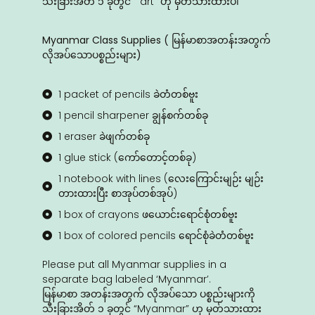
သီးခြားအိတ် ၁ ခုတွင် “ art” ဟု မှတ်သားထားပါ
Myanmar Class Supplies ( မြန်မာစာအတန်းအတွက်
လိုအ‌ပ်‌သောပစ္စည်းများ)
1 packet of pencils ခဲတံတစ်ဗူး
1 pencil sharpener ချွန်စက်တစ်ခု
1 eraser ခဲဖျက်တစ်ခု
1 glue stick (ကော်တောင့်တစ်ခု)
1 notebook with lines (လေးကြောင်းမျဉ်း မျဉ်း
တားထားပြီး စာအုပ်တစ်အုပ်)
1 box of crayons ဖယောင်းရောင်စုံတစ်ဗူး
1 box of colored pencils ရောင်စုံခဲတံတစ်ဗူး
Please put all Myanmar supplies in a
separate bag labeled ‘Myanmar’.
မြန်မာစာ အတန်းအတွက် လိုအ‌ပ်‌သော ပစ္စည်းများကို
သီးခြားအိတ် ၁ ခုတွင် “Myanmar” ဟု မှတ်သားထား