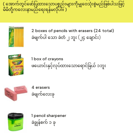
( အောက်တွင်ဖော်ပြထားသောပစ္စည်းများကိုမျှဝေသုံးစွဲမည်ဖြစ်ပါသဖြင့်
မိမိတို့ကလေးနာမည်ရေးရန်မလိုပါ။ )
2 boxes of pencils with erasers (24 total)
ခဲဖျက်ပါ ‌သော ခဲတံ ၂ ဘူး (၂၄ ချောင်း)
1 box of crayons
ဖယောင်းနှင့်လုပ်ထား‌သောရောင်ခြယ် ၁ဘူး
4 erasers
ခဲဖျက်‌လေးခု
1 pencil sharpener
ခဲချွန်စက် ၁ ခု