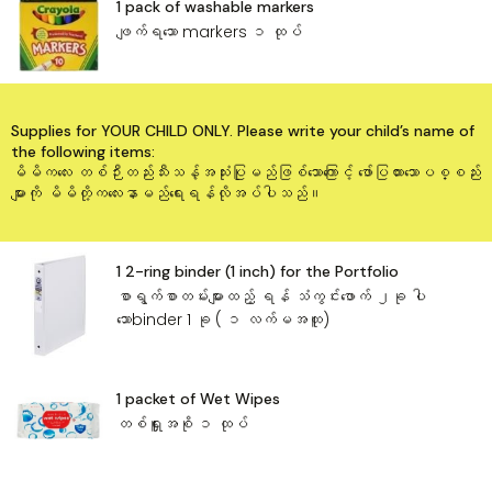
1 pack of washable markers
ဖျက်ရသော markers ၁ ထုပ်
Supplies for YOUR CHILD ONLY. Please write your child’s name of
the following items:
မိမိကလေး တစ်ဉီးတည်းသီးသန့်အသုံးပြုမည်ဖြစ်သော‌ကြောင့် ဖော်ပြထားသောပစ္စည်း
များကို မိမိတို့ကလေးနာမည်‌ရေးရန်လိုအပ်ပါသည်။
1 2-ring binder (1 inch) for the Portfolio
စာရွက်စာတမ်းများထည့် ရန် သံကွင်း‌ဖောက် ၂ခု ပါ
သောbinder 1 ခု ( ၁ လက်မအထူ)
1 packet of Wet Wipes
တစ်ရှူးအစို ၁ ထုပ်