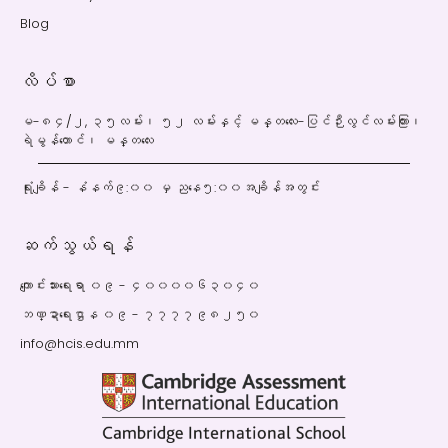
Blog
လိပ်စာ
မ-၈၄/၂, ၃၅လမ်း၊ ၅၂ လမ်းနှင့် မန္တလေး-ပြင်ဉီးလွင်လမ်းကြား၊
ရဲမွန်တောင်၊ မန္တလေး
ရုံးချိန် - နံနက်၉:၀၀ မှ ညနေ၅:၀၀အချိန်အတွင်း
ဆက်သွယ်ရန်
ကျောင်းသားရေးရာ ၀၉ - ၄၀၀၀၀၆၃၀၄၀
ဘဏ္ဍာရေးဌာန ၀၉ - ၇၇၇၇၉၈၂၅၀
info@hcis.edu.mm