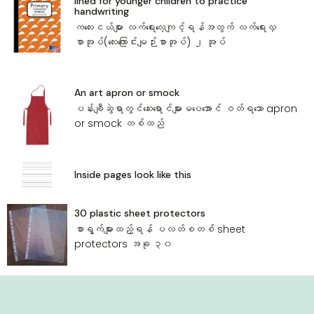
lined for younger children to practice
handwriting
က‌လေးငယ်များ လက်‌ရေး‌လေ့ကျင့်ရန်အတွက် လက်‌ရေးလှ
စာအုပ်(‌လေး‌ကြောင်းမျဉ်းစာအုပ်) ၂ အုပ်
An art apron or smock
ပန်းချီဆွဲရာတွင်‌ဆေး‌ရောင်များမ‌ပေ‌အောင် ဝတ်ရ‌သော apron
or smock တစ်ထည်
Inside pages look like this
30 plastic sheet protectors
‌စာရွက်များထည့်ရန် ပလတ်စတစ် sheet
protectors အခု ၃၀