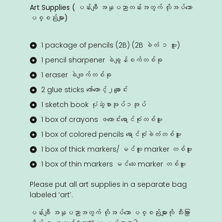
Art Supplies ( ပန်းချီ အနုပညာတန်းအတွက် လိုအ‌ပ်‌သော
ပစ္စည်းများ)
1 package of pencils (2B) (2B ခဲတံ ၁ ဗူး)
1 pencil sharpener ခဲချွန်စက်တစ်ခု
1 eraser ခဲဖျက်တစ်ခု
2 glue sticks ကော်တောင့်၂ချောင်း
1 sketch book ပုံဆွဲစာအုပ်၁အုပ်
1 box of crayons ဖယောင်းရောင်စုံတစ်ဗူး
1 box of colored pencils ရောင်စုံခဲတံတစ်ဗူး
1 box of thick markers/ မင်ထူ marker တစ်ဗူး
1 box of thin markers မင်သေး marker တစ်ဗူး
Please put all art supplies in a separate bag
labeled ‘art’.
ပန်းချီ အနုပညာအတွက် လိုအ‌ပ်‌သော ပစ္စည်းများကို သီးခြား