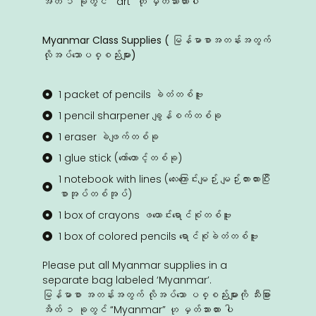
အိတ် ၁ ခုတွင် “ art” ဟု မှတ်သားထားပါ
Myanmar Class Supplies ( မြန်မာစာအတန်းအတွက်
လိုအ‌ပ်‌သောပစ္စည်းများ)
1 packet of pencils ခဲတံတစ်ဗူး
1 pencil sharpener ချွန်စက်တစ်ခု
1 eraser ခဲဖျက်တစ်ခု
1 glue stick (ကော်တောင့်တစ်ခု)
1 notebook with lines (လေးကြောင်းမျဉ်း မျဉ်းတားထားပြီး
စာအုပ်တစ်အုပ်)
1 box of crayons ဖယောင်းရောင်စုံတစ်ဗူး
1 box of colored pencils ရောင်စုံခဲတံတစ်ဗူး
Please put all Myanmar supplies in a
separate bag labeled ‘Myanmar’.
မြန်မာစာ အတန်းအတွက် လိုအ‌ပ်‌သော ပစ္စည်းများကို သီးခြား
အိတ် ၁ ခုတွင် “Myanmar” ဟု မှတ်သားထား ပါ