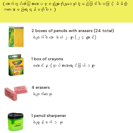
( အောက်တွင်ဖော်ပြထားသောပစ္စည်းများကိုမျှဝေသုံးစွဲမည်ဖြစ်ပါသဖြင့် မိမိတို့
ကလေးနာမည်ရေးရန်မလိုပါ။ )
2 boxes of pencils with erasers (24 total)
ခဲဖျက်ပါ ‌သော ခဲတံ ၂ ဘူး (၂၄ ချောင်း)
1 box of crayons
ဖယောင်းနှင့်လုပ်ထား‌သောရောင်ခြယ် ၁ဘူး
4 erasers
ခဲဖျက်‌လေးခု
1 pencil sharpener
ခဲချွန်စက် ၁ ခု