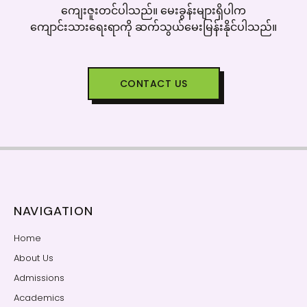
‌ကျေးဇူးတင်ပါသည်။ ‌မေးခွန်းများရှိပါက
‌ကျောင်းသား‌ရေးရာကို ဆက်သွယ်‌မေးမြန်းနိုင်ပါသည်။
CONTACT US
NAVIGATION
Home
About Us
Admissions
Academics