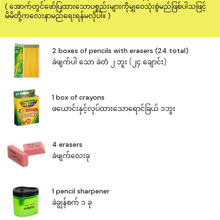
( အောက်တွင်ဖော်ပြထားသောပစ္စည်းများကိုမျှဝေသုံးစွဲမည်ဖြစ်ပါသဖြင့်
မိမိတို့ကလေးနာမည်ရေးရန်မလိုပါ။ )
2 boxes of pencils with erasers (24 total)
ခဲဖျက်ပါ ‌သော ခဲတံ ၂ ဘူး (၂၄ ချောင်း)
1 box of crayons
ဖယောင်းနှင့်လုပ်ထား‌သောရောင်ခြယ် ၁ဘူး
4 erasers
ခဲဖျက်‌လေးခု
1 pencil sharpener
ခဲချွန်စက် ၁ ခု