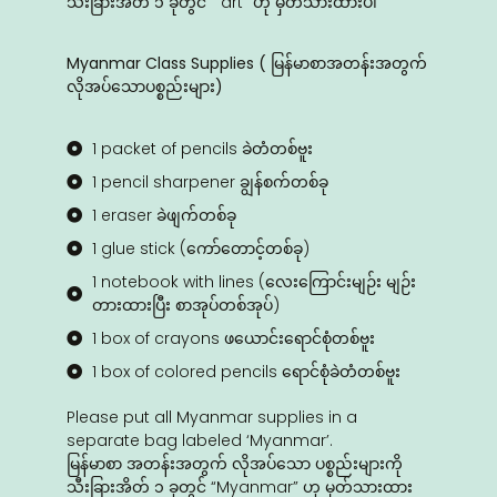
သီးခြားအိတ် ၁ ခုတွင် “ art” ဟု မှတ်သားထားပါ
Myanmar Class Supplies ( မြန်မာစာအတန်းအတွက်
လိုအ‌ပ်‌သောပစ္စည်းများ)
1 packet of pencils ခဲတံတစ်ဗူး
1 pencil sharpener ချွန်စက်တစ်ခု
1 eraser ခဲဖျက်တစ်ခု
1 glue stick (ကော်တောင့်တစ်ခု)
1 notebook with lines (လေးကြောင်းမျဉ်း မျဉ်း
တားထားပြီး စာအုပ်တစ်အုပ်)
1 box of crayons ဖယောင်းရောင်စုံတစ်ဗူး
1 box of colored pencils ရောင်စုံခဲတံတစ်ဗူး
Please put all Myanmar supplies in a
separate bag labeled ‘Myanmar’.
မြန်မာစာ အတန်းအတွက် လိုအ‌ပ်‌သော ပစ္စည်းများကို
သီးခြားအိတ် ၁ ခုတွင် “Myanmar” ဟု မှတ်သားထား