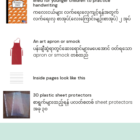
lined for younger children to practice
handwriting
က‌လေးငယ်များ လက်‌ရေး‌လေ့ကျင့်ရန်အတွက်
လက်‌ရေးလှ စာအုပ်(‌လေး‌ကြောင်းမျဉ်းစာအုပ်) ၂ အုပ်
An art apron or smock
ပန်းချီဆွဲရာတွင်‌ဆေး‌ရောင်များမ‌ပေ‌အောင် ဝတ်ရ‌သော
apron or smock တစ်ထည်
Inside pages look like this
30 plastic sheet protectors
‌စာရွက်များထည့်ရန် ပလတ်စတစ် sheet protectors
အခု ၃၀