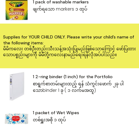
1 pack of washable markers
ဖျက်ရသော markers ၁ ထုပ်
Supplies for YOUR CHILD ONLY. Please write your child’s name of
the following items:
မိမိကလေး တစ်ဉီးတည်းသီးသန့်အသုံးပြုမည်ဖြစ်သော‌ကြောင့် ဖော်ပြထား
သောပစ္စည်းများကို မိမိတို့ကလေးနာမည်‌ရေးရန်လိုအပ်ပါသည်။
1 2-ring binder (1 inch) for the Portfolio
စာရွက်စာတမ်းများထည့် ရန် သံကွင်း‌ဖောက် ၂ခု ပါ
သောbinder 1 ခု ( ၁ လက်မအထူ)
1 packet of Wet Wipes
တစ်ရှူးအစို ၁ ထုပ်