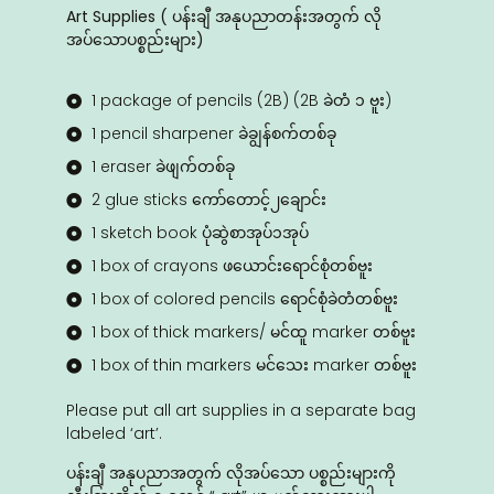
Art Supplies ( ပန်းချီ အနုပညာတန်းအတွက် လို
အ‌ပ်‌သောပစ္စည်းများ)
1 package of pencils (2B) (2B ခဲတံ ၁ ဗူး)
1 pencil sharpener ခဲချွန်စက်တစ်ခု
1 eraser ခဲဖျက်တစ်ခု
2 glue sticks ကော်တောင့်၂ချောင်း
1 sketch book ပုံဆွဲစာအုပ်၁အုပ်
1 box of crayons ဖယောင်းရောင်စုံတစ်ဗူး
1 box of colored pencils ရောင်စုံခဲတံတစ်ဗူး
1 box of thick markers/ မင်ထူ marker တစ်ဗူး
1 box of thin markers မင်သေး marker တစ်ဗူး
Please put all art supplies in a separate bag
labeled ‘art’.
ပန်းချီ အနုပညာအတွက် လိုအ‌ပ်‌သော ပစ္စည်းများကို