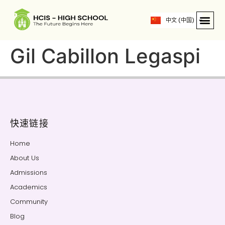
ဗမာစာ
中文 (中国)
English
Gil Cabillon Legaspi
快速链接
Home
About Us
Admissions
Academics
Community
Blog