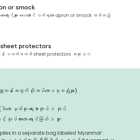
ron or smock
်‌ဆေး‌ရောင်များမ‌ပေ‌အောင် ဝတ်ရ‌သော apron or smock တစ်ထည်
 sheet protectors
ည့်ရန် ပလတ်စတစ် sheet protectors အခု ၃၀
ာတန်းအတွက် လိုအ‌ပ်‌သောပစ္စည်းများ)
ပါ‌သော မှတ်စု ‌ရေးစာအုပ် ၁ အုပ်
် လုပ်ထား‌သော ရောင်ခြယ် ၁ ဘူး
plies in a separate bag labeled ‘Myanmar’.