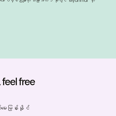
ော ပစ္စည်းများကို သီးခြားအိတ် ၁ ခုတွင် “Myanmar” ဟု
feel free
‌မေးမြန်းနိုင်