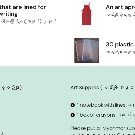
hat are lined for
An art ap
writing
ပန်းချီဆွဲရာတွင
(‌လေး‌ကြောင်းမျဉ်းစာအုပ်) ၂ အုပ်
30 plastic
‌စာရွက်များထ
္စည်းများ)
Art Supplies ( ပန်းချီ အနုပည
1 notebook with lines မျဉ်း
1 box of crayons ဖယောင်းနင့
Please put all Myanmar sup
း)