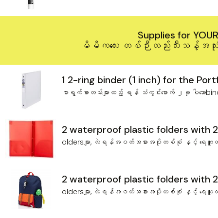
Supplies for YOUR
မိမိကလေး တစ်ဉီးတည်းသီးသန့်အသုံးပ
1 2-ring binder (1 inch) for the Port
စာရွက်စာတမ်းများထည့် ရန် သံကွင်း‌ဖောက် ၂ခု ပါသော
2 waterproof plastic folders with 
oldersများ, လဲရန်အဝတ်အစားအပိုတစ်စုံ‌ နှင့် ရေဘူးထည့်
2 waterproof plastic folders with 
oldersများ, လဲရန်အဝတ်အစားအပိုတစ်စုံ‌ နှင့် ရေဘူးထည့်