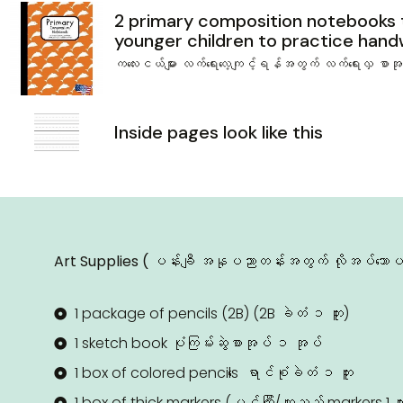
2 primary composition notebooks t
younger children to practice hand
က‌လေးငယ်များ လက်‌ရေး‌လေ့ကျင့်ရန်အတွက် လက်‌ရေးလှ စာအုပ်
Inside pages look like this
Art Supplies ( ပန်းချီ အနုပညာတန်းအတွက် လိုအ‌ပ်‌သောပစ
1 package of pencils (2B) (2B ခဲတံ ၁ ဘူး)
1 sketch book ပုံကြမ်းဆွဲစာအုပ် ၁ အုပ်
1 box of colored pencils ‌ေ ရာင်စုံခဲတံ ၁ ဘူး
1 box of thick markers (မင်ကြီး/ထူသည့် markers 1 ဘူ