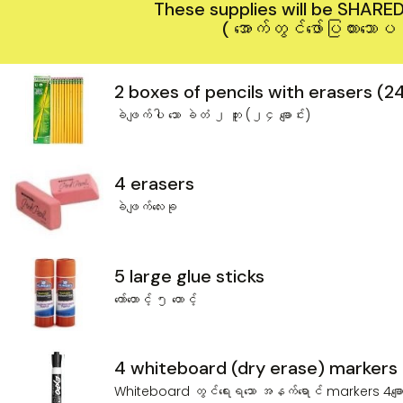
These supplies will be SHARED 
( အောက်တွင်ဖော်ပြထားသေ
2 boxes of pencils with erasers (24
ခဲဖျက်ပါ ‌သော ခဲတံ ၂ ဘူး (၂၄ ချောင်း)
4 erasers
ခဲဖျက်‌လေးခု
5 large glue sticks
ကော်တောင့် ၅ ‌တောင့်
4 whiteboard (dry erase) markers 
Whiteboard တွင်‌ရေးရ‌သော အနက်‌ရောင် markers 4‌ချေ