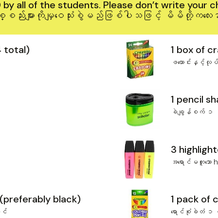
by all of the students. Please don’t write your c
ာပစ္စည်းများကိုမျှဝေသုံးစွဲမည်ဖြစ်ပါသဖြင့် မိမိတို့က
 total)
1 box of c
ဖယောင်းနှင့်လုပ်
1 pencil s
ခဲချွန်စက် ၁ 
3 highlight
အ‌ရောင်မတူ‌သော h
(preferably black)
1 pack of 
ာင်
‌ရောင်စုံခဲတံ ၁ 