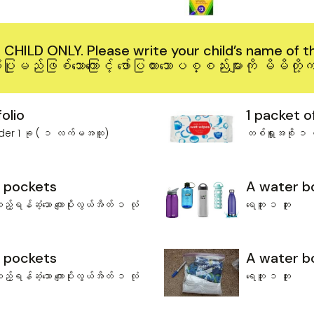
 CHILD ONLY. Please write your child’s name of th
ြုမည်ဖြစ်သော‌ကြောင့် ဖော်ပြထားသောပစ္စည်းများကို မိမ
folio
1 packet 
binder 1 ခု ( ၁ လက်မအထူ)
တစ်ရှူးအစို ၁ 
2 pockets
A water b
ရန်ဆံ့သော ‌ကျောပိုးလွယ်အိတ် ၁ လုံ
‌ရေဘူး ၁ ဘူး
2 pockets
A water b
ရန်ဆံ့သော ‌ကျောပိုးလွယ်အိတ် ၁ လုံ
‌ရေဘူး ၁ ဘူး