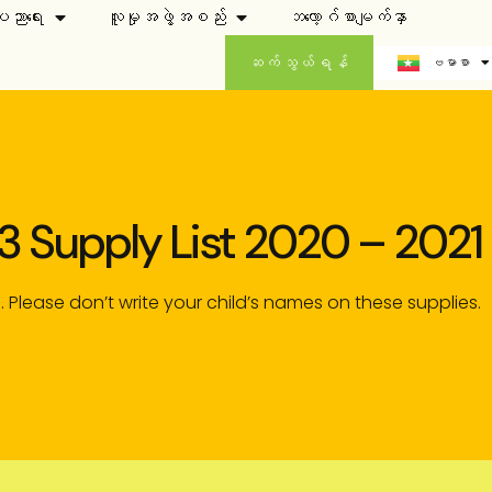
ပညာရေး
လူမှုအဖွဲ့အစည်း
ဘလော့ဂ်စာမျက်နှာ
中文 (中国
ဗမာစာ
English
ဆက်သွယ်ရန်
 3 Supply List 2020 – 2021
. Please don’t write your child’s names on these supplies.