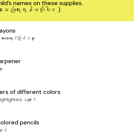
hild’s names on these supplies.
လေးနာမည်ရေးရန်မလိုပါ။ )
rayons
ထား‌သောရောင်ခြယ် ၁ဘူး
harpener
ခု
ers of different colors
ighlighters ၃‌ချောင်
colored pencils
ထုပ်