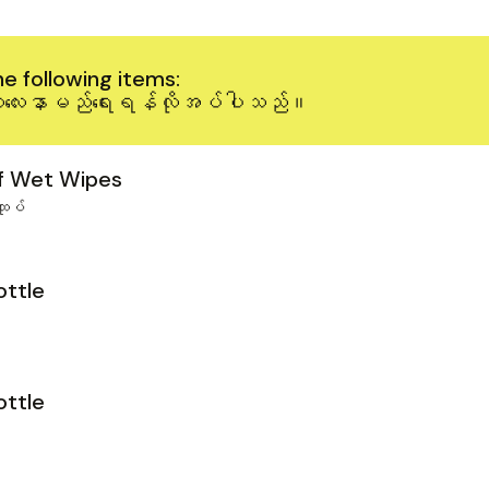
e following items:
ိတို့ကလေးနာမည်‌ရေးရန်လိုအပ်ပါသည်။
of Wet Wipes
ထုပ်
ottle
ottle