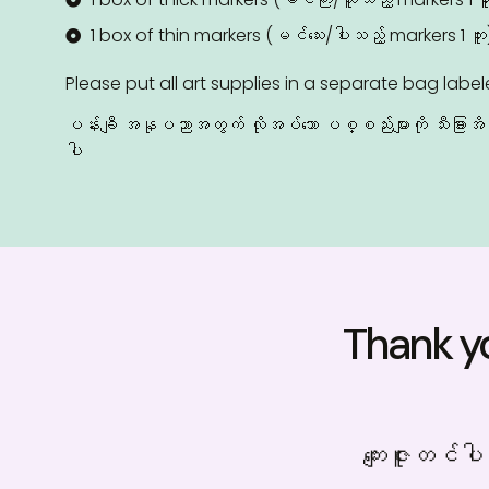
1 box of thin markers (မင်သေး/ပါးသည့် markers 1 ဘူး
Please put all art supplies in a separate bag labele
ပန်းချီ အနုပညာအတွက် လိုအ‌ပ်‌သော ပစ္စည်းများကို သီးခြားအိ
ပါ
Thank yo
‌ကျေးဇူးတင်ပါ