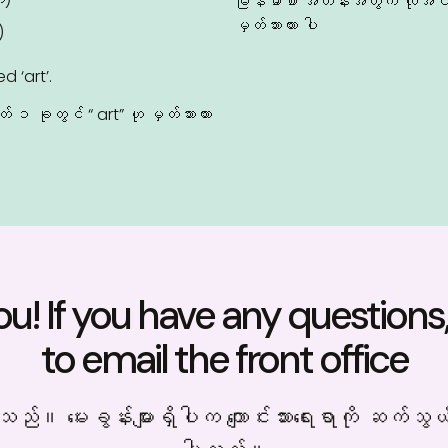
မြန်မာစာ အတန်းအတွက် လိုအ‌ပ်‌သ
မှတ်သားထား ပါ
)
d ‘art’.
တ် ၁ ခုတွင် “ art” ဟု မှတ်သားထား
u! If you have any questions, 
to email the front office
သည်။ ‌မေးခွန်းများရှိပါက ‌ကျောင်းသား‌ရေးရာကို ဆက်သွယ်