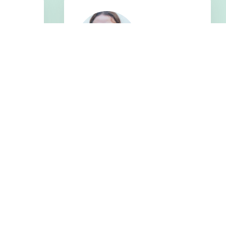
Myint Myat Chel
信息通信技术 | 缅甸
，主修数
电子工程学士 电子工程硕士课程