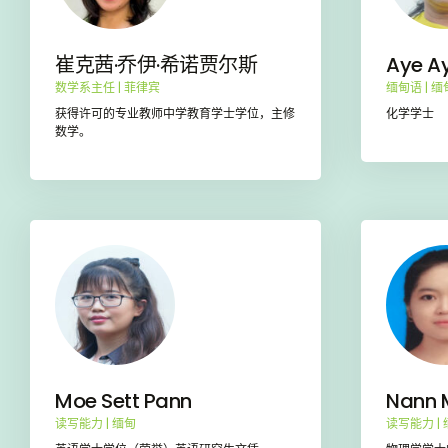
崔克茜·乔伊·希诺贾尔斯
Aye A
数学系主任 | 菲律宾
缅甸语 | 缅
获得许可的专业教师中学教育学士学位，主修
化学学士
数学。
Moe Sett Pann
Nann 
读写能力 | 缅甸
读写能力 |