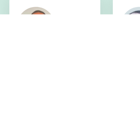
奥利弗·尼莫
丹尼尔
英语 | 英国
英语 | 美国
CELTA 认证教师 DELTA 认证教师
TEFL 认
文学士 教
语言的人教