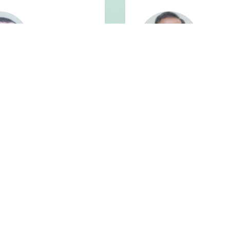
·卡灵顿
普拉西多·托雷斯
数学 | 菲律宾
证教师 CELTA 认证教师 英语语言文学
持牌专业教师 工业教育理学学士
育科学硕士：课程和教学——向其他
学。 教育文学硕士
授英语。