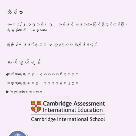
လိပ်စာ
မ-၈၄/၂, ၃၅လမ်း၊ ၅၂ လမ်းနှင့် မန္တလေး-ပြင်ဉီးလွင်လမ်းကြား၊
ရဲမွန်တောင်၊ မန္တလေး
ရုံးချိန် - နံနက်၉:၀၀ မှ ညနေ၅:၀၀အချိန်အတွင်း
ဆက်သွယ်ရန်
ကျောင်းသားရေးရာ ၀၉ - ၄၀၀၀၀၆၃၀၄၀
ဘဏ္ဍာရေးဌာန ၀၉ - ၇၇၇၇၉၈၂၅၀
info@hcis.edu.mm