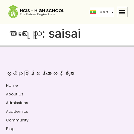
中文 (中国)
ဗမာစာ
English
စာရေးသူ:
saisai
လွယ်ကူမြန်ဆန်သောလင့်ခ်မျာ
Home
About Us
Admissions
Academics
Community
Blog