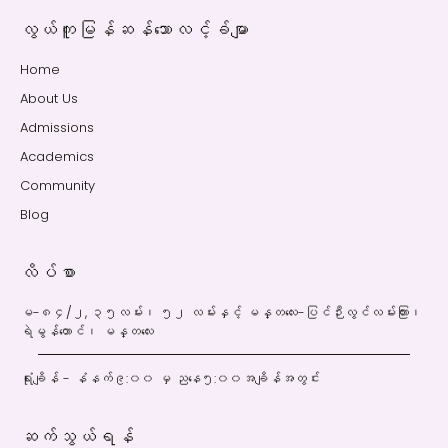
လွယ်ကူမြန်ဆန်သောလင့်ခ်မျာ
Home
About Us
Admissions
Academics
Community
Blog
လိပ်စာ
မ-၈၄/၂, ၃၅လမ်း၊ ၅၂ လမ်းနှင့် မန္တလေး-ပြင်ဉီးလွင်လမ်းကြား၊
ရဲမွန်တောင်၊ မန္တလေး
ရုံးချိန် - နံနက်၉:၀၀ မှ ညနေ၅:၀၀အချိန်အတွင်း
ဆက်သွယ်ရန်