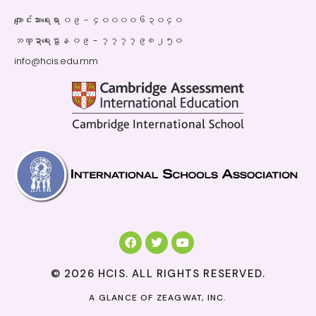
ကျောင်းသားရေးရာ ၀၉ - ၄၀၀၀၀၆၃၀၄၀
ဘဏ္ဍာရေးဌာန ၀၉ - ၇၇၇၇၉၈၂၅၀
info@hcis.edu.mm
© 2026 HCIS. ALL RIGHTS RESERVED.
A GLANCE OF
ZEAGWAT, INC.