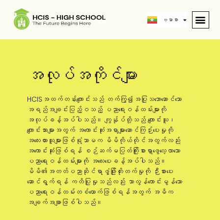
中文 (中国)
ဗမာစာ
English
အလုပ်အကိုင်များ
HCISအထက်တန်းကျောင်းသည် တက်ကြွ၍အပြုသဘောဆောင်သော
အရည်အချင်းပြည့်ဝသည့် ပညာရေးဝန်ထမ်းများကို
အလုပ်ခန့်အပ်ပါသည်။ ကျွန်ုပ်တို့သည် ကျောင်းသူ၊
ကျောင်းသားများအတွက် အကောင်းဆုံးအရာများဆောင်ကြဉ်းပေးမှုကို
အလေးထားသူများဖြစ်ရုံသာမက မိမိကိုယ်တိုင်အတွက်လည်း
အကောင်းဆုံးဖြစ်ရန် စဉ်ဆက်မပြတ်ကြိုးစားရှာဖွေလေ့လာသော
ပညာရေးဝန်ထမ်းများကို အလေးပေးခန့်အပ်ပါသည်။
မိမိ၏အတတ်ပညာဆိုင်ရာဖွံ့ဖြိုးတိုးတက်မှုကို ဉီးစားပေး
ဆောင်ရွက်ရန် ကတိပြုမှုသည်လည်း သာလွန်ကောင်းမွန်သော
ပညာရေးဝန်ထမ်းတစ်ယောက်ဖြစ်ရန်အတွက် အဓိက
အချက်အချာဖြစ်ပါသည်။